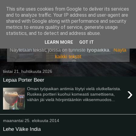
This site uses cookies from Google to deliver its services
Pullollinen
and to analyze traffic. Your IP address and user-agent are
shared with Google along with performance and security
metrics to ensure quality of service, generate usage
statistics, and to detect and address abuse.
▼
LEARN MORE
GOT IT
Näytetään tekstit, joissa on tunniste
työpaikka
.
Näytä
kaikki tekstit
tiistai 21. huhtikuuta 2026
Lepaa Porter Beer
›
Oman työpaikan antimia löytyi vielä olutkellarista.
Ruskea portteri kuohui komeasti samettisena,
vähän jäi vielä hörpintäänkin viiksenmuodos...
maanantai 25. elokuuta 2014
Lehe Väike India