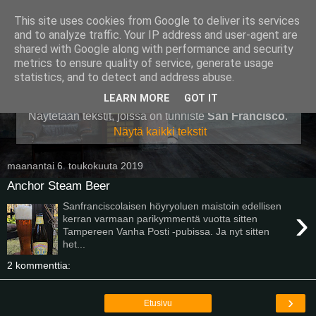
This site uses cookies from Google to deliver its services
Pullollinen
and to analyze traffic. Your IP address and user-agent are
shared with Google along with performance and security
metrics to ensure quality of service, generate usage
statistics, and to detect and address abuse.
▼
LEARN MORE
GOT IT
Näytetään tekstit, joissa on tunniste
San Francisco
.
Näytä kaikki tekstit
maanantai 6. toukokuuta 2019
Anchor Steam Beer
Sanfranciscolaisen höyryoluen maistoin edellisen
›
kerran varmaan parikymmentä vuotta sitten
Tampereen Vanha Posti -pubissa. Ja nyt sitten
het...
2 kommenttia:
›
Etusivu