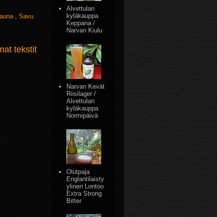
Alvettulan
kyläkauppa
auna
,
Savu
Keppana /
Narvan Kiulu
t tekstit
Narvan Kevät
Riisilager /
Alvettulan
kyläkauppa
Normipäivä
Olutpaja
Englantilaisty
ylinen Lontoo
Extra Strong
Bitter