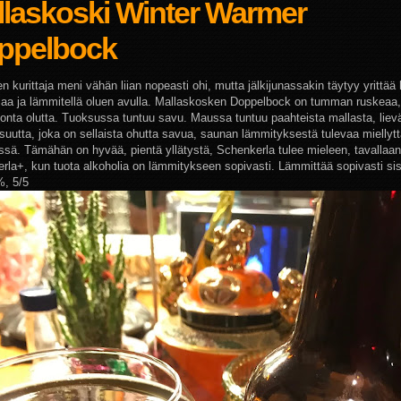
llaskoski Winter Warmer
ppelbock
n kurittaja meni vähän liian nopeasti ohi, mutta jälkijunassakin täytyy yrittä
hjaa ja lämmitellä oluen avulla. Mallaskosken Doppelbock on tumman ruskeaa
onta olutta. Tuoksussa tuntuu savu. Maussa tuntuu paahteista mallasta, lie
isuutta, joka on sellaista ohutta savua, saunan lämmityksestä tulevaa mielly
rissä. Tämähän on hyvää, pientä yllätystä, Schenkerla tulee mieleen, tavallaan
rla+, kun tuota alkoholia on lämmitykseen sopivasti. Lämmittää sopivasti sis
%, 5/5