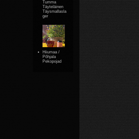
Tumma
Täyteläinen
Täysmallasla
ger
Hiiumaa /
Põhjala
Pekopojad