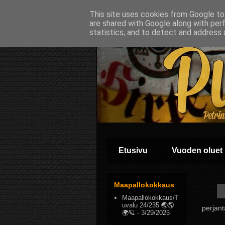
This site uses cookies from Google to 
are shared with Google along with per
statistics, and to detect and address 
Etusivu
Vuoden oluet
Maapallokokkaus
Maapallokokkaus/T
uvalu 24/235 🌏🌎
perjan
🌍🪐
- 3/29/2025