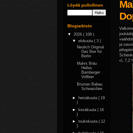
Ma
Löydä pullollinen
Do
Blogiarkisto
Valkoine
joulula
▼
2026
( 108 )
vaahdot
▼
elokuuta
( 3 )
ja savu
Neulich Original
pihapii
Das Bier für
Schenke
Berlin
cl, 7,2 
Mahrs Bräu
Helles
Bamberger
Vollbier
Bruman Babau
Schwarzbier
►
heinäkuuta
( 19
)
►
kesäkuuta
( 16
)
►
toukokuuta
( 12
)