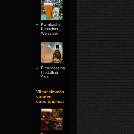
Kulmbacher
Kapuziner
Weissbier
Birra Messina
Cristalli di
Sale
Viimeisimmän
vuoden
suosituimmat