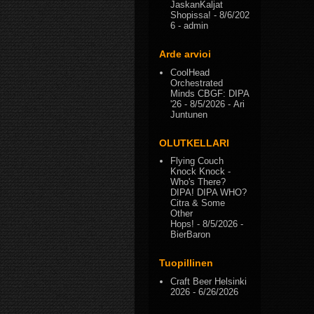
JaskanKaljat
Shopissa!
- 8/6/202
6
- admin
Arde arvioi
CoolHead
Orchestrated
Minds CBGF: DIPA
'26
- 8/5/2026
- Ari
Juntunen
OLUTKELLARI
Flying Couch
Knock Knock -
Who's There?
DIPA! DIPA WHO?
Citra & Some
Other
Hops!
- 8/5/2026
-
BierBaron
Tuopillinen
Craft Beer Helsinki
2026
- 6/26/2026