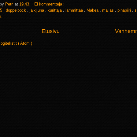
 by
Petri
at
19.43
Ei kommentteja :
5
,
doppelbock
,
jälkijuna
,
kurittaja
,
lämmittää
,
Makea
,
mallas
,
pihapiiri
,
s
ä
Etusivu
Vanhemma
logitekstit ( Atom )