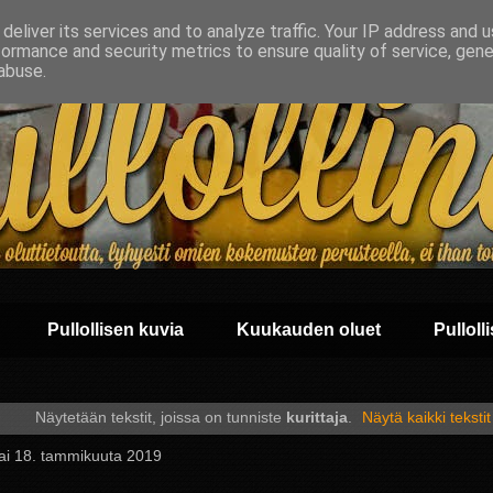
deliver its services and to analyze traffic. Your IP address and 
formance and security metrics to ensure quality of service, gen
abuse.
Pullollisen kuvia
Kuukauden oluet
Pullolli
Näytetään tekstit, joissa on tunniste
kurittaja
.
Näytä kaikki tekstit
tai 18. tammikuuta 2019