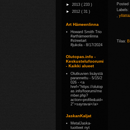
Posted
►
2013
( 233 )
Labels:
►
2012
( 31 )
,
yllättä
Art Hämeenlinna
Howard Smith Trio
#arthämeenlinna
#streetart
Tilaa:
B
#jukola
- 8/17/2024
Olutopas.info -
Keskustelufoorumi
- Kaikki alueet
Olutkuvien lisäystä
parannettu
- 5/15/2
026
- <a
href="https://olutop
as.info/foorumi/me
mber.php?
action=profile&uid=
2">sayravai</a>
JaskanKaljat
MetalJaska-
tuotteet nyt