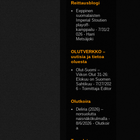
Reittausblogi
Eeppinen
suomalaisten
Imperial Stoutien
playoff-
kamppailu
- 7/31/2
026
- Harri
Metsäjoki
OLUTVERKKO –
uutisia ja tietoa
oluesta
Olut-Suomi –
Viikon Olut 31-26:
Elokuu on Suomen
Sahtikuu
- 7/27/202
6
- Toimittaja Editor
Olutkoira
Deliria (2026) –
norsuolutta
naisnäkökulmalla
-
8/6/2026
- Olutkoir
a