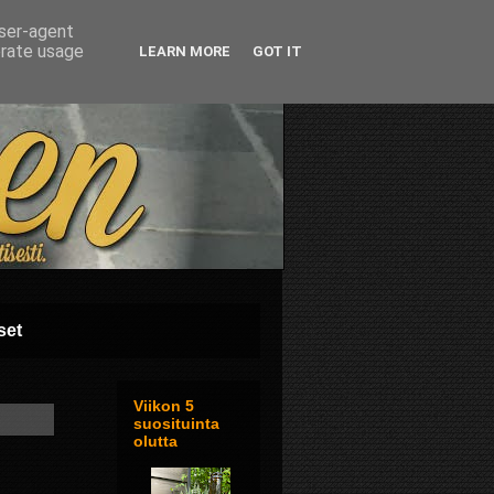
user-agent
erate usage
LEARN MORE
GOT IT
set
Viikon 5
suosituinta
olutta