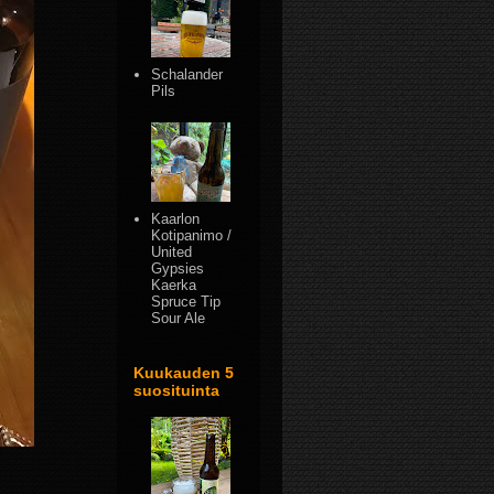
Schalander
Pils
Kaarlon
Kotipanimo /
United
Gypsies
Kaerka
Spruce Tip
Sour Ale
Kuukauden 5
suosituinta