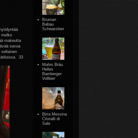
Bruman
Babau
Schwarzbier
ä hyödyntää
, melko
vää makeutta
ttävää savua
 sellainen
ätiloissa. 33
Mahrs Bräu
Helles
Bamberger
Vollbier
Birra Messina
Cristalli di
Sale