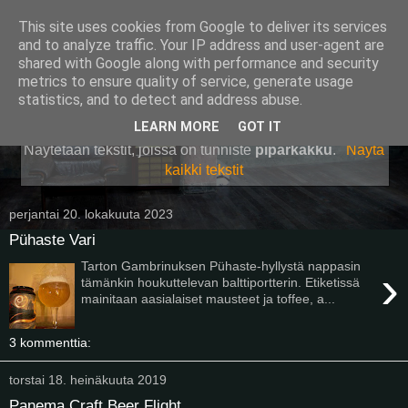
This site uses cookies from Google to deliver its services
Pullollinen
and to analyze traffic. Your IP address and user-agent are
shared with Google along with performance and security
metrics to ensure quality of service, generate usage
statistics, and to detect and address abuse.
▼
LEARN MORE
GOT IT
Näytetään tekstit, joissa on tunniste
piparkakku
.
Näytä
kaikki tekstit
perjantai 20. lokakuuta 2023
Pühaste Vari
Tarton Gambrinuksen Pühaste-hyllystä nappasin
›
tämänkin houkuttelevan balttiportterin. Etiketissä
mainitaan aasialaiset mausteet ja toffee, a...
3 kommenttia:
torstai 18. heinäkuuta 2019
Panema Craft Beer Flight