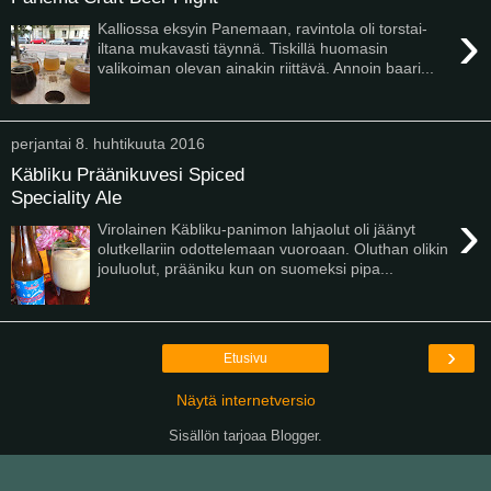
›
Kalliossa eksyin Panemaan, ravintola oli torstai-
iltana mukavasti täynnä. Tiskillä huomasin
valikoiman olevan ainakin riittävä. Annoin baari...
perjantai 8. huhtikuuta 2016
Käbliku Präänikuvesi Spiced
Speciality Ale
›
Virolainen Käbliku-panimon lahjaolut oli jäänyt
olutkellariin odottelemaan vuoroaan. Oluthan olikin
jouluolut, prääniku kun on suomeksi pipa...
›
Etusivu
Näytä internetversio
Sisällön tarjoaa
Blogger
.