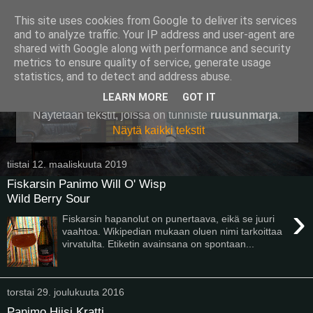
This site uses cookies from Google to deliver its services
Pullollinen
and to analyze traffic. Your IP address and user-agent are
shared with Google along with performance and security
metrics to ensure quality of service, generate usage
statistics, and to detect and address abuse.
▼
LEARN MORE
GOT IT
Näytetään tekstit, joissa on tunniste
ruusunmarja
.
Näytä kaikki tekstit
tiistai 12. maaliskuuta 2019
Fiskarsin Panimo Will O' Wisp
Wild Berry Sour
›
Fiskarsin hapanolut on punertaava, eikä se juuri
vaahtoa. Wikipedian mukaan oluen nimi tarkoittaa
virvatulta. Etiketin avainsana on spontaan...
torstai 29. joulukuuta 2016
Panimo Hiisi Kratti