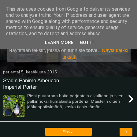
This site uses cookies from Google to deliver its services
Pullollinen
and to analyze traffic. Your IP address and user-agent are
shared with Google along with performance and security
metrics to ensure quality of service, generate usage
statistics, and to detect and address abuse.
▼
LEARN MORE
GOT IT
Näytetään tekstit, joissa on tunniste
toive
.
Näytä kaikki
tekstit
perjantai 5. kesäkuuta 2015
Stadin Panimo American
Imperial Porter
›
Pieni puutarhan hoito perjantain alkuiltaan ja siten
palkinnoksi humalaista portteria. Maistelin oluen
jääkaappikylmänä, koska tiesin tämän ...
›
Etusivu