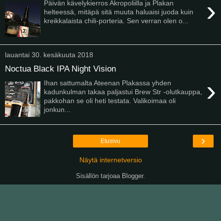
›
Päivän kävelykierros Akropoliilla ja Plakan
helteessä, mitäpä sitä muuta haluaisi juoda kuin
kreikkalaista chili-porteria. Sen verran olen o...
lauantai 30. kesäkuuta 2018
Noctua Black IPA Night Vision
›
Ihan sattumalta Ateenan Plakassa yhden
kadunkulman takaa paljastui Brew Str -olutkauppa,
pakkohan se oli heti testata. Valikoimaa oli
jonkun...
›
Etusivu
Näytä internetversio
Sisällön tarjoaa
Blogger
.