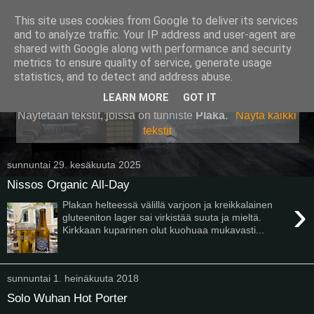
This site uses cookies from Google to deliver its services
Pullollinen
and to analyze traffic. Your IP address and user-agent are
shared with Google along with performance and security
metrics to ensure quality of service, generate usage
statistics, and to detect and address abuse.
▼
LEARN MORE
GOT IT
Näytetään tekstit, joissa on tunniste
Plaka
.
Näytä kaikki
tekstit
sunnuntai 29. kesäkuuta 2025
Nissos Organic All-Day
›
Plakan helteessä välillä varjoon ja kreikkalainen
gluteeniton lager sai virkistää suuta ja mieltä.
Kirkkaan kuparinen olut kuohuaa mukavasti...
sunnuntai 1. heinäkuuta 2018
Solo Wuhan Hot Porter