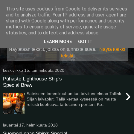
This site uses cookies from Google to deliver its services
Pullollinen
and to analyze traffic. Your IP address and user-agent are
shared with Google along with performance and security
metrics to ensure quality of service, generate usage
statistics, and to detect and address abuse.
▼
LEARN MORE
GOT IT
Näytetään tekstit, joissa on tunniste
laiva
.
Näytä kaikki
tekstit
keskiviikko 15. tammikuuta 2020
Pühaste Lighthouse Ship's
Special Brew
›
Sateiseen tammikuuhun tuo talvitunnelmaa Tallink-
Siljan laivaolut. Tällä kertaa kyseessä on musta
reilusti kuohuava tartolainen portteri. Ko...
lauantai 17. helmikuuta 2018
Suomenlinnan Ship's Special