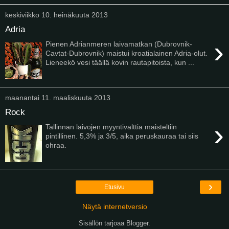
keskiviikko 10. heinäkuuta 2013
Adria
›
Pienen Adrianmeren laivamatkan (Dubrovnik-
Cavtat-Dubrovnik) maistui kroatialainen Adria-olut.
Lieneekö vesi täällä kovin rautapitoista, kun ...
maanantai 11. maaliskuuta 2013
Rock
›
Tallinnan laivojen myyntivalttia maisteltiin
pintillinen. 5,3% ja 3/5, aika peruskauraa tai siis
ohraa.
›
Etusivu
Näytä internetversio
Sisällön tarjoaa
Blogger
.