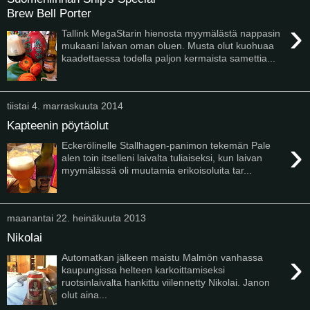
Brew Bell Porter
›
Tallink MegaStarin hienosta myymälästä nappasin
mukaani laivan oman oluen. Musta olut kuohuaa
kaadettaessa todella paljon kermaista samettia...
tiistai 4. marraskuuta 2014
Kapteenin pöytäolut
›
Eckerölinelle Stallhagen-panimon tekemän Pale
alen toin itselleni laivalta tuliaiseksi, kun laivan
myymälässä oli muutamia erikoisoluita tar...
maanantai 22. heinäkuuta 2013
Nikolai
›
Automatkan jälkeen maistu Malmön vanhassa
kaupungissa helteen karkoittamiseksi
ruotsinlaivalta hankittu viilennetty Nikolai. Janon
olut aina...