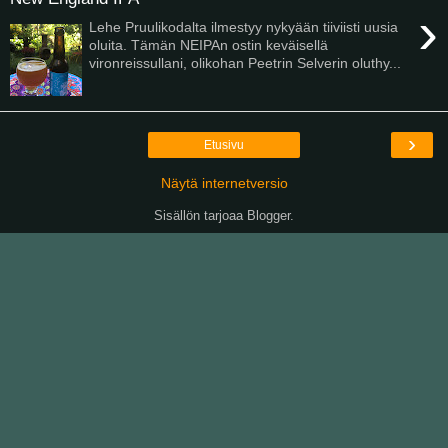
›
Lehe Pruulikodalta ilmestyy nykyään tiiviisti uusia
oluita. Tämän NEIPAn ostin keväisellä
vironreissullani, olikohan Peetrin Selverin oluthy...
›
Etusivu
Näytä internetversio
Sisällön tarjoaa
Blogger
.