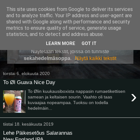
This site uses cookies from Google to deliver its services
Pullollinen
and to analyze traffic. Your IP address and user-agent are
shared with Google along with performance and security
metrics to ensure quality of service, generate usage
statistics, and to detect and address abuse.
▼
LEARN MORE
GOT IT
Näytetään tekstit, joissa on tunniste
sekahedelmäsoppa
.
Näytä kaikki tekstit
torstai 6. elokuuta 2020
To Øl Guava Nice Day
›
To Ølin kuukausiboxista nappasin rumaetikettisen
samean ja keltaisen sourin. Vaahto oli taas
kuvaajaa nopeampaa. Tuoksu on todella
hedelmäin...
tiistai 18. kesäkuuta 2019
Lehe Päikesetõus Salarannas
New England IPA