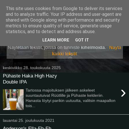
This site uses cookies from Google to deliver its services
Pullollinen
and to analyze traffic. Your IP address and user-agent are
shared with Google along with performance and security
metrics to ensure quality of service, generate usage
statistics, and to detect and address abuse.
▼
LEARN MORE
GOT IT
Näytetään tekstit, joissa on tunniste
kihelmöidä
.
Näytä
kaikki tekstit
keskiviikko 28. toukokuuta 2025
Pühaste Haka High Hazy
Double IPA
›
Tartossa majoituksen jälkeen askeleet
suuntautuivat Rüütlille ja Pühaste kelderiin.
Hanasta löytyi parikin uutuutta, valitsin maapallon
tois...
lauantai 25. joulukuuta 2021
Anderson's Ella-Eh-Eh