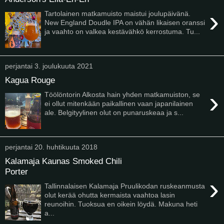
›
Tartolainen matkamuisto maistui joulupäivänä.
New England Doudle IPA on vähän likaisen oranssi
ja vaahto on valkea kestävähkö kerrostuma. Tu...
perjantai 3. joulukuuta 2021
Kagua Rouge
›
Töölöntorin Alkosta hain yhden matkamuiston, se
ei ollut mitenkään paikallinen vaan japanilainen
ale. Belgityylinen olut on punaruskeaa ja s...
perjantai 20. huhtikuuta 2018
Kalamaja Kaunas Smoked Chili
Porter
›
Tallinnalaisen Kalamaja Pruulikodan ruskeanmusta
olut kerää ohutta kermaista vaahtoa lasin
reunoihin. Tuoksua en oikein löydä. Makuna heti
a...