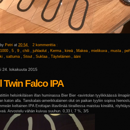
 by
Petri
at
20.54
2 kommenttia :
1000
,
5
,
9
,
chili
,
juhlaolut
,
Kerma
,
kireä
,
Makea
,
mielikuva
,
musta
,
pe
ki
,
sattuma
,
Stout
,
Suklaa
,
Täyteläinen
,
ääni
i 24. lokakuuta 2015
l Twin Falco IPA
tittiin helsinkiläisen illan huminassa Bier Bier -ravintolan tyylikkäässä ilmapiir
n katon alla. Tanskalais-amerikkalainen olut on paikan tyyliin sopiva hienost
meän keltainen IPA Erottajan iltavilinää tiiraillessa maistuu kireältä, röyhtä
inkeä. Arvostelu vähän kuivuu suuhun. 0,33 l, 7 %, 3/5