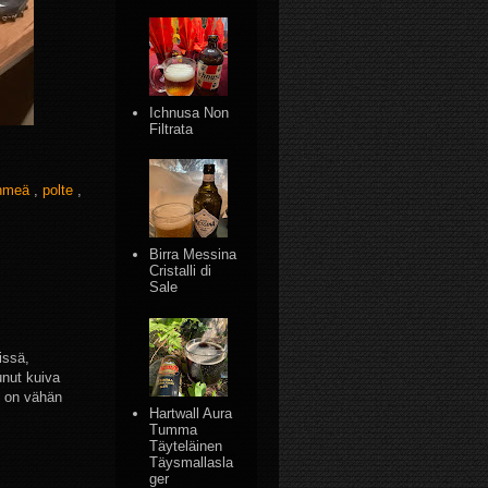
Ichnusa Non
Filtrata
hmeä
,
polte
,
Birra Messina
Cristalli di
Sale
issä,
unut kuiva
ys on vähän
Hartwall Aura
Tumma
Täyteläinen
Täysmallasla
ger