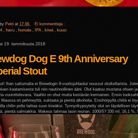
 by
Petri
at
17.06
Ei kommentteja :
4
,
havu
,
humala
,
IPA
,
kireä
,
kuusi
tai 19. tammikuuta 2018
ewdog Dog E 9th Anniversary
erial Stout
ut! Ihan sattumalta ei Brewdogin 9-vuotisjuhlaolut noussut olutkellarista. Jote
oluen kaatamisesta tuli niin nautinnollinen ääni. Olut kaatuu mustana ohuen j
via vuorottelevana. Vaahto on ohut mutta kestävän kermainen. Ensin tuoksaht
 Maussa on pehmeyttä, suklaata ja pientä alkoholia. Ensihörpyllä chiliä ei löy
lla chilin polte laittaa suun kireäksi. Tynnyrikypsytetty olut on täydellisen täyt
, pientä salmiakkia. Makeus tahmaa lasin reunan. 1000/5? 330 ml, 16,1 %, 