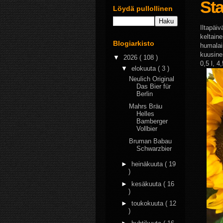
St
Löydä pullollinen
Iltapäi
keltain
Blogiarkisto
humalai
kuusine
▼
2026
( 108 )
0,5 l, 4
▼
elokuuta
( 3 )
Neulich Original
Das Bier für
Berlin
Mahrs Bräu
Helles
Bamberger
Vollbier
Bruman Babau
Schwarzbier
►
heinäkuuta
( 19
)
►
kesäkuuta
( 16
)
►
toukokuuta
( 12
)