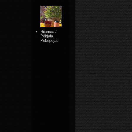
Hiiumaa /
Põhjala
Pekopojad