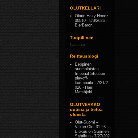
OLUTKELLARI
Olarin Hazy Hoodz
00510
- 8/8/2026
-
BierBaron
Tuopillinen
Ladataan...
Reittausblogi
Eeppinen
suomalaisten
Imperial Stoutien
playoff-
kamppailu
- 7/31/2
026
- Harri
Metsäjoki
OLUTVERKKO –
uutisia ja tietoa
oluesta
Olut-Suomi –
Viikon Olut 31-26:
Elokuu on Suomen
Sahtikuu
- 7/27/202