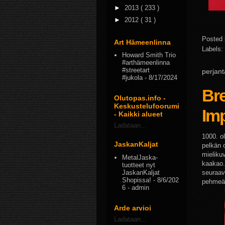
►
2013
( 233 )
►
2012
( 31 )
Posted
Art Hämeenlinna
Labels:
Howard Smith Trio
#arthämeenlinna
#streetart
perjan
#jukola
- 8/17/2024
Br
Olutopas.info -
Keskustelufoorumi
Imp
- Kaikki alueet
Ladataan...
1000. ol
JaskanKaljat
pelkän 
mieliku
MetalJaska-
kaakao.
tuotteet nyt
JaskanKaljat
seuraavi
Shopissa!
- 8/6/202
pehmeää
6
- admin
Arde arvioi
Ladataan...