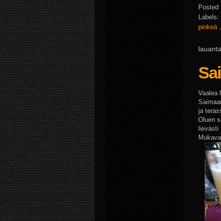
Posted
Labels:
pinkeä
lauanta
Sa
Vaalea l
Saimaan
ja teras
Oluen s
lieväst
Mukavas