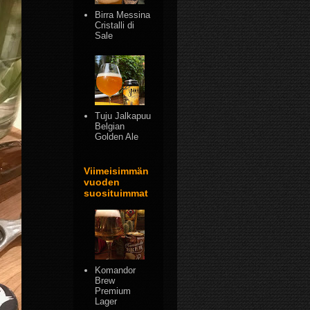
Birra Messina
Cristalli di
Sale
Tuju Jalkapuu
Belgian
Golden Ale
Viimeisimmän
vuoden
suosituimmat
Komandor
Brew
Premium
Lager