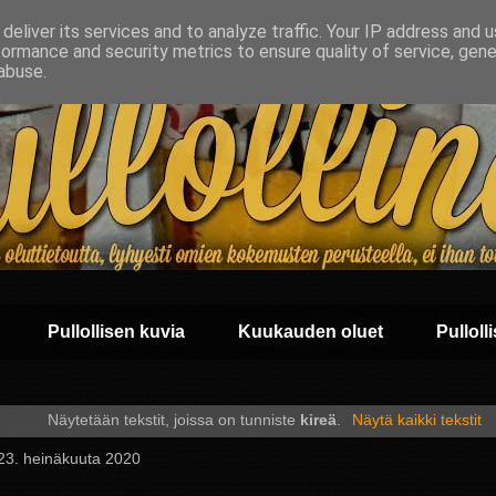
deliver its services and to analyze traffic. Your IP address and 
formance and security metrics to ensure quality of service, gen
abuse.
Pullollisen kuvia
Kuukauden oluet
Pullolli
Näytetään tekstit, joissa on tunniste
kireä
.
Näytä kaikki tekstit
 23. heinäkuuta 2020