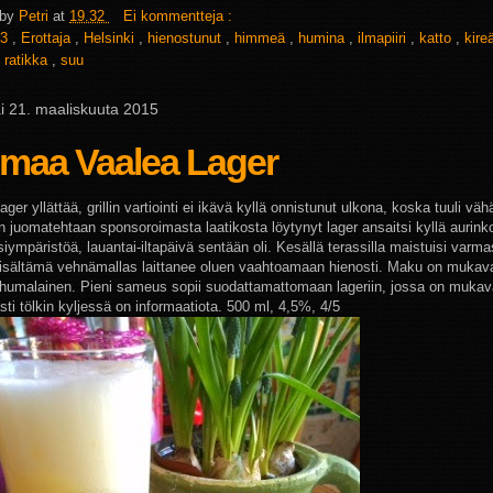
 by
Petri
at
19.32
Ei kommentteja :
3
,
Erottaja
,
Helsinki
,
hienostunut
,
himmeä
,
humina
,
ilmapiiri
,
katto
,
kire
,
ratikka
,
suu
i 21. maaliskuuta 2015
imaa Vaalea Lager
ager yllättää, grillin vartiointi ei ikävä kyllä onnistunut ulkona, koska tuuli vähä
 juomatehtaan sponsoroimasta laatikosta löytynyt lager ansaitsi kyllä aurinko
siympäristöä, lauantai-iltapäivä sentään oli. Kesällä terassilla maistuisi varmas
isältämä vehnämallas laittanee oluen vaahtoamaan hienosti. Maku on mukava
i humalainen. Pieni sameus sopii suodattamattomaan lageriin, jossa on muka
ti tölkin kyljessä on informaatiota. 500 ml, 4,5%, 4/5