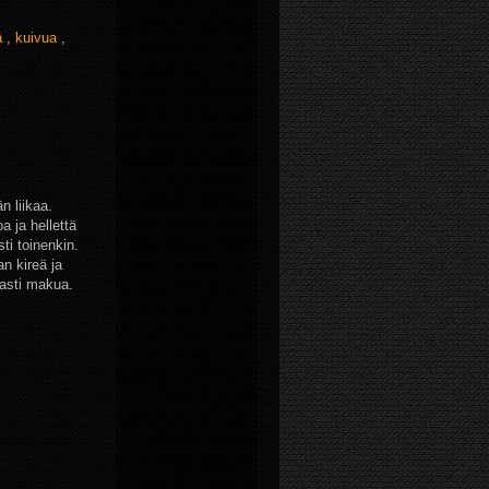
ä
,
kuivua
,
n liikaa.
a ja hellettä
ti toinenkin.
n kireä ja
vasti makua.