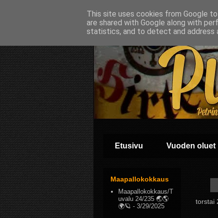
This site uses cookies from Google to 
are shared with Google along with per
statistics, and to detect and address 
Etusivu
Vuoden oluet
Maapallokokkaus
Maapallokokkaus/T
uvalu 24/235 🌏🌎
torstai
🌍🪐
- 3/29/2025