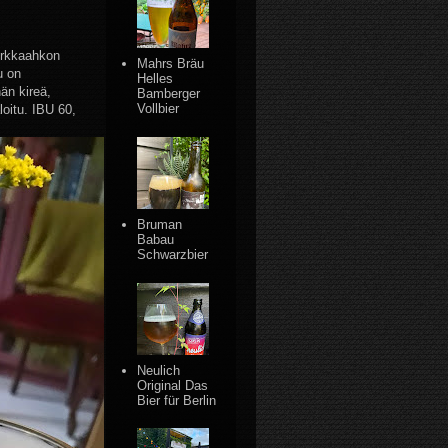
kirkkaahkon
Mahrs Bräu
u on
Helles
än kireä,
Bamberger
Vollbier
loitu. IBU 60,
Bruman
Babau
Schwarzbier
Neulich
Original Das
Bier für Berlin