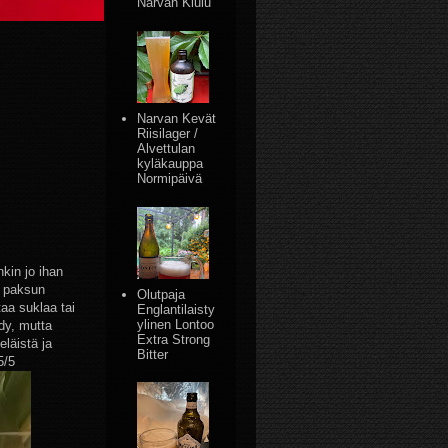
Narvan Kiulu
Narvan Kevät
Riisilager /
Alvettulan
kyläkauppa
Normipäivä
nkin jo ihan
a paksun
Olutpaja
aa suklaa tai
Englantilaisty
ylinen Lontoo
dy, mutta
Extra Strong
eläistä ja
Bitter
5/5