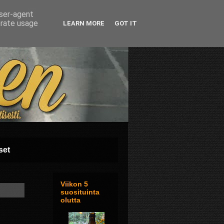
user-agent
erate usage
LEARN MORE
GOT IT
set
Viikon 5
suosituinta
olutta