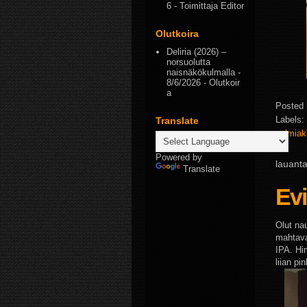
6
- Toimittaja Editor
Olutkoira
Deliria (2026) –
norsuolutta
naisnäkökulmalla
-
8/6/2026
- Olutkoir
a
Posted
Labels:
Translate
salmiak
Powered by
lauanta
Translate
Evi
Olut nau
mahtava
IPA. Him
liian p