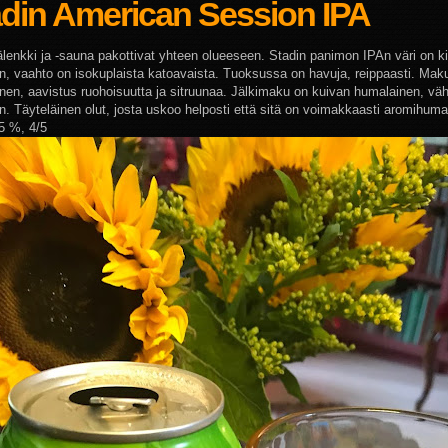
adin American Session IPA
välenkki ja -sauna pakottivat yhteen olueeseen. Stadin panimon IPAn väri on 
en, vaahto on isokuplaista katoavaista. Tuoksussa on havuja, reippaasti. Mak
nen, aavistus ruohoisuutta ja sitruunaa. Jälkimaku on kuivan humalainen, väh
n. Täyteläinen olut, josta uskoo helposti että sitä on voimakkaasti aromihuma
,5 %, 4/5