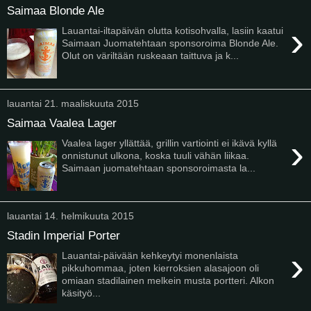
Saimaa Blonde Ale
›
Lauantai-iltapäivän olutta kotisohvalla, lasiin kaatui
Saimaan Juomatehtaan sponsoroima Blonde Ale.
Olut on väriltään ruskeaan taittuva ja k...
lauantai 21. maaliskuuta 2015
Saimaa Vaalea Lager
›
Vaalea lager yllättää, grillin vartiointi ei ikävä kyllä
onnistunut ulkona, koska tuuli vähän liikaa.
Saimaan juomatehtaan sponsoroimasta la...
lauantai 14. helmikuuta 2015
Stadin Imperial Porter
›
Lauantai-päivään kehkeytyi monenlaista
pikkuhommaa, joten kierroksien alasajoon oli
omiaan stadilainen melkein musta portteri. Alkon
käsityö...