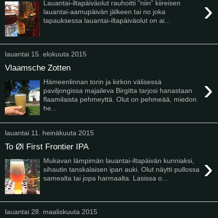
›
Lauantai-iltapäiväolut rauhoitti "niin" kiireisen
lauantai-aamupäivän jälkeen tai no joka
tapauksessa lauantai-iltapäiväolut on ai...
lauantai 15. elokuuta 2015
Vlaamsche Zotten
›
Hämeenlinnan torin ja kirkon välisessä
paviljongissa majaileva Birgitta tarjosi hanastaan
flaamilaista pehmeyttä. Olut on pehmeää, miedon
he...
lauantai 11. heinäkuuta 2015
To Øl First Frontier IPA
›
Mukavan lämpimän lauantai-iltapäivän kunniaksi,
sihautin tanskalaisen ipan auki. Olut näytti pullossa
samealta tai jopa harmaalta. Lasissa o...
lauantai 28. maaliskuuta 2015