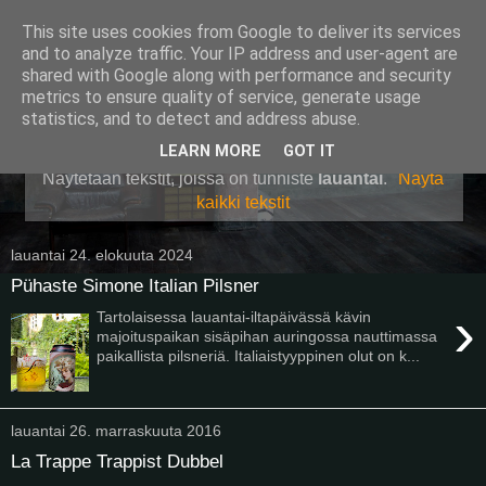
This site uses cookies from Google to deliver its services
Pullollinen
and to analyze traffic. Your IP address and user-agent are
shared with Google along with performance and security
metrics to ensure quality of service, generate usage
statistics, and to detect and address abuse.
▼
LEARN MORE
GOT IT
Näytetään tekstit, joissa on tunniste
lauantai
.
Näytä
kaikki tekstit
lauantai 24. elokuuta 2024
Pühaste Simone Italian Pilsner
›
Tartolaisessa lauantai-iltapäivässä kävin
majoituspaikan sisäpihan auringossa nauttimassa
paikallista pilsneriä. Italiaistyyppinen olut on k...
lauantai 26. marraskuuta 2016
La Trappe Trappist Dubbel