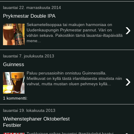
lauantai 22. marraskuuta 2014
Prykmestar Double IPA
›
Sekametelisoppaa tai makujen harmoniaa on
Uudenkaupungin Prykmestar pannut. Väri on
vähän sekava. Pakostikin tämä lauantai-iltapäivällä
mene...
lauantai 7. joulukuuta 2013
Guinness
Paluu perusasioihin onnistuu Guinnessilla.
›
Mielikuvat on kyllä tästä irlantilaisesta stoutista niin
vahvat, mutta mustan oluen pehmeys kyllä...
1 kommentti:
lauantai 19. lokakuuta 2013
Weihenstephaner Oktoberfest
Festbier
Tunkkaisen raikas lauantai-iltapäiväolut kaatui