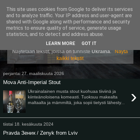
This site uses cookies from Google to deliver its services
Pullollinen
and to analyze traffic. Your IP address and user-agent are
shared with Google along with performance and security
metrics to ensure quality of service, generate usage
statistics, and to detect and address abuse.
▼
LEARN MORE
GOT IT
Näytetään tekstit, joissa on tunniste
Ukraina
.
Näytä
kaikki tekstit
perjantai 27. maaliskuuta 2026
Mova Anti-Imperial Stout
›
Ukrainalainen musta stout kuohuaa tiiviinä ja
kiinteänoloisena komeasti. Tuoksuu makealta
maltaalta ja mämmiltä, joka sopii tietysti lähesty...
tiistai 18. kesäkuuta 2024
Pravda Зеник / Zenyk from Lviv