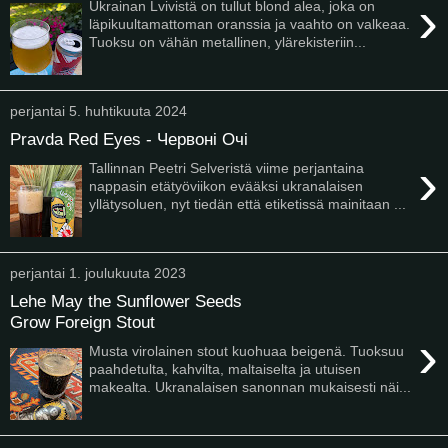
›
Ukrainan Lvivistä on tullut blond alea, joka on
läpikuultamattoman oranssia ja vaahto on valkeaa.
Tuoksu on vähän metallinen, ylärekisteriin...
perjantai 5. huhtikuuta 2024
Pravda Red Eyes - Червоні Очі
›
Tallinnan Peetri Selveristä viime perjantaina
nappasin etätyöviikon evääksi ukranalaisen
yllätysoluen, nyt tiedän että etiketissä mainitaan ...
perjantai 1. joulukuuta 2023
Lehe May the Sunflower Seeds
Grow Foreign Stout
›
Musta virolainen stout kuohuaa beigenä. Tuoksuu
paahdetulta, kahvilta, maltaiselta ja utuisen
makealta. Ukranalaisen sanonnan mukaisesti näi...