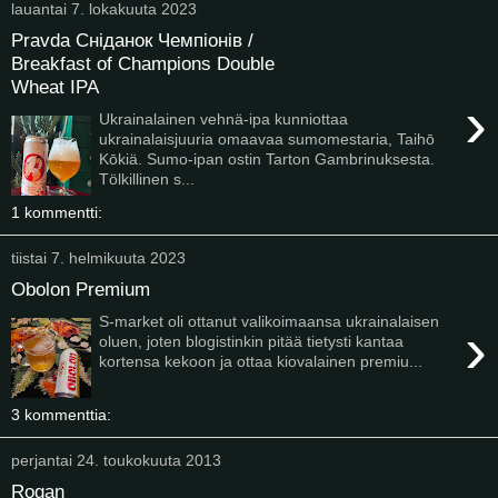
lauantai 7. lokakuuta 2023
Pravda Сніданок Чемпіонів /
Breakfast of Champions Double
Wheat IPA
›
Ukrainalainen vehnä-ipa kunniottaa
ukrainalaisjuuria omaavaa sumomestaria, Taihō
Kōkiä. Sumo-ipan ostin Tarton Gambrinuksesta.
Tölkillinen s...
1 kommentti:
tiistai 7. helmikuuta 2023
Obolon Premium
S-market oli ottanut valikoimaansa ukrainalaisen
›
oluen, joten blogistinkin pitää tietysti kantaa
kortensa kekoon ja ottaa kiovalainen premiu...
3 kommenttia:
perjantai 24. toukokuuta 2013
Rogan