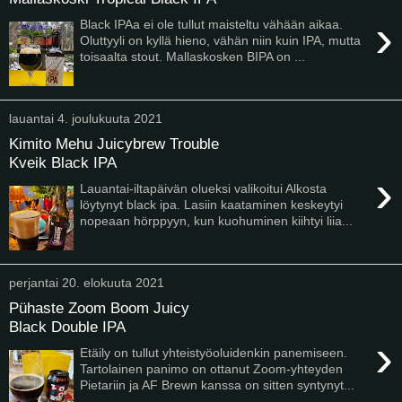
›
Black IPAa ei ole tullut maisteltu vähään aikaa.
Oluttyyli on kyllä hieno, vähän niin kuin IPA, mutta
toisaalta stout. Mallaskosken BIPA on ...
lauantai 4. joulukuuta 2021
Kimito Mehu Juicybrew Trouble
Kveik Black IPA
›
Lauantai-iltapäivän olueksi valikoitui Alkosta
löytynyt black ipa. Lasiin kaataminen keskeytyi
nopeaan hörppyyn, kun kuohuminen kiihtyi liia...
perjantai 20. elokuuta 2021
Pühaste Zoom Boom Juicy
Black Double IPA
›
Etäily on tullut yhteistyöoluidenkin panemiseen.
Tartolainen panimo on ottanut Zoom-yhteyden
Pietariin ja AF Brewn kanssa on sitten syntynyt...