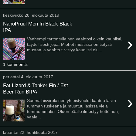
keskiviikko 28. elokuuta 2019
NanoPruul Men In Black Black
IPA
›
Vanhempi tartontuliainen vaahtosi oikein kauniisti,
täydellisesti jopa. Miehet mustissa on tietysti
mustaa ja vaahto tiivistyy kauniisti olu...
1 kommentti:
perjantai 4. elokuuta 2017
Fat Lizard & Tanker Fin / Est
Beer Run BIPA
›
Suomalaisvirolainen yhteistyöolut kaatuu lasiin
tumman ruskeana ja muuttuu lasissa vielä
tummemmaksi. Oluen päälle ilmestyy höttöinen,
vaale...
lauantai 22. huhtikuuta 2017