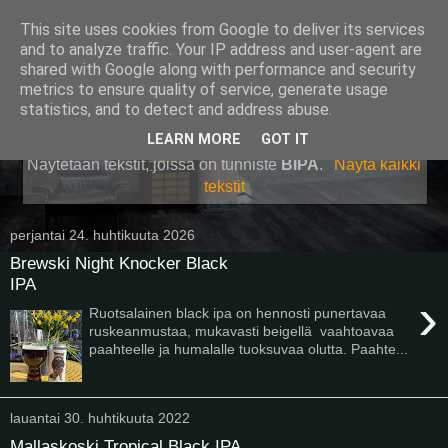
This site uses cookies from Google to deliver its services
Pullollinen
and to analyze traffic. Your IP address and user-agent are
shared with Google along with performance and security
metrics to ensure quality of service, generate usage
statistics, and to detect and address abuse.
▼
LEARN MORE
GOT IT
Näytetään tekstit, joissa on tunniste
BIPA
.
Näytä kaikki
tekstit
perjantai 24. huhtikuuta 2026
Brewski Night Knocker Black
IPA
›
Ruotsalainen black ipa on hennosti punertavaa
ruskeanmustaa, mukavasti beigellä vaahtoavaa
paahteelle ja humalalle tuoksuvaa olutta. Paahte...
lauantai 30. huhtikuuta 2022
Mallaskoski Tropical Black IPA